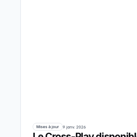
Mises à jour
9 janv. 2026
Le Cross-Play disponible