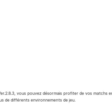
Ver.2.8.3, vous pouvez désormais profiter de vos matchs e
us de différents environnements de jeu.