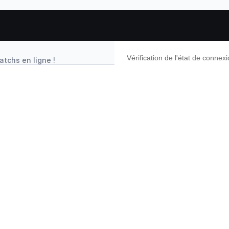
Vérification de l'état de conne
atchs en ligne !