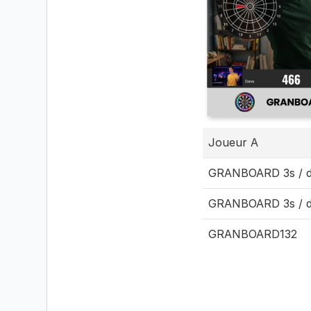
Joueur A
GRANBOARD 3s / da
GRANBOARD 3s / da
GRANBOARD132