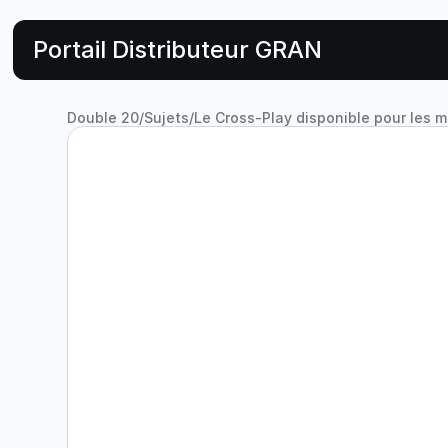
Portail Distributeur GRAN
Double 20
/
Sujets
/
Le Cross-Play disponible pour les m