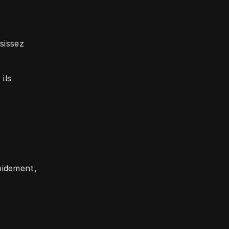
issez 
ls 
idement, 