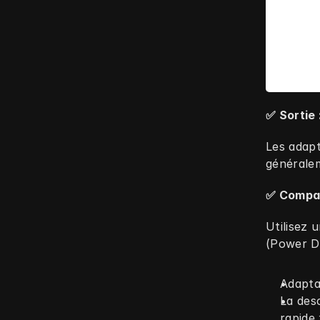
✅ Sortie
Les adapt
générale
✅ Compat
Utilisez 
(Power De
Adapta
La des
rapide 