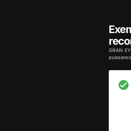
Exem
rec
GRAN EYE
puissance