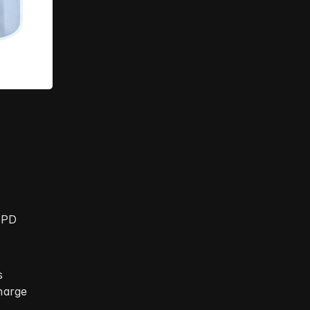
 PD 
s
arge 