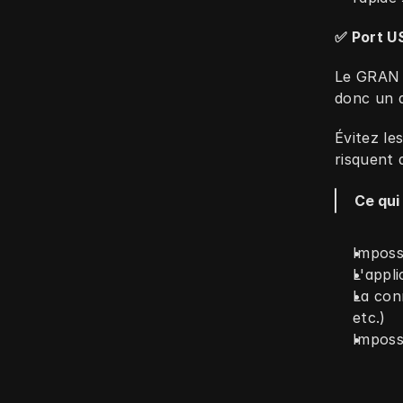
✅ Port U
Le GRAN E
donc un 
Évitez le
risquent 
Ce qui
Imposs
L'appl
La con
etc.)
Imposs