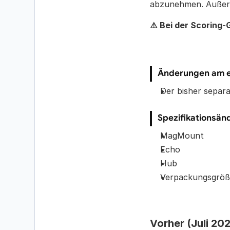
abzunehmen. Außerd
⚠️ Bei der Scoring-
Änderungen am e
Der bisher separ
Spezifikationsä
MagMount
Echo
Hub
Verpackungsgröß
Vorher (Juli 20