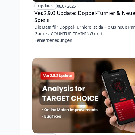
Updates
08.07.2026
Ver.2.9.0 Update: Doppel-Turnier & Neue
Spiele
Die Beta für Doppel-Turniere ist da – plus neue Part
Games, COUNTUP-TRAINING und 
Fehlerbehebungen.