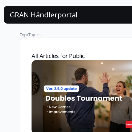
GRAN Händlerportal
Top
/
Topics
All Articles for Public