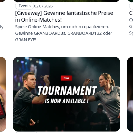
Events
02.07.2026
 
[Giveaway] Gewinne fantastische Preise 
C
in Online-Matches!
C
G
y 
Spiele Online-Matches, um dich zu qualifizieren. 
S
Gewinne GRANBOARD3s, GRANBOARD132 oder 
GRAN EYE!